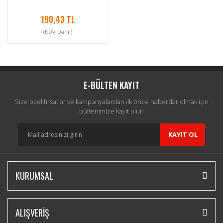
190,43 TL
(KDV Dahil)
E-BÜLTEN KAYIT
Size özel fırsatlar ve kampanyalardan ilk önce haberdar olmak için
bültenimize kayıt olun
KAYIT OL
KURUMSAL
ALIŞVERİŞ