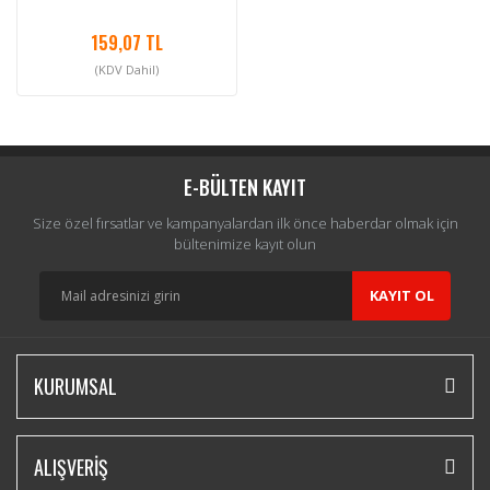
159,07 TL
(KDV Dahil)
E-BÜLTEN KAYIT
Size özel fırsatlar ve kampanyalardan ilk önce haberdar olmak için
bültenimize kayıt olun
KAYIT OL
KURUMSAL
ALIŞVERİŞ