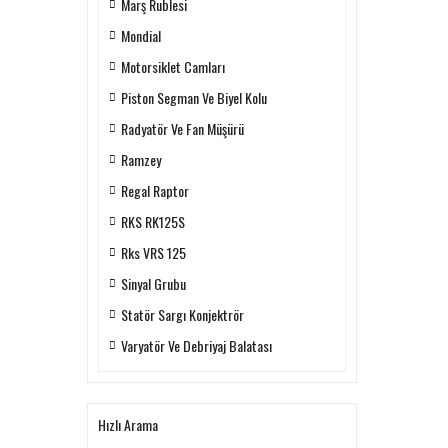
Marş Rublesi
Mondial
Motorsiklet Camları
Piston Segman Ve Biyel Kolu
Radyatör Ve Fan Müşürü
Ramzey
Regal Raptor
RKS RK125S
Rks VRS 125
Sinyal Grubu
Statör Sargı Konjektrör
Varyatör Ve Debriyaj Balatası
Hızlı Arama