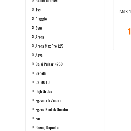
Bakım Ürünleri
Tvs
Msx 1
Piaggio
Sym
1
Arora
Arora Max Pro 125
Asya
Bajaj Pulsar N250
Benelli
CF MOTO
Dişli Grubu
Egzantrik Zinciri
Egzoz Kontak Gurubu
Far
Grenaj Kaporta