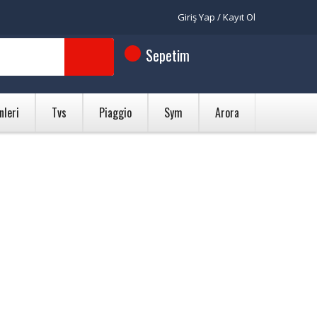
Giriş Yap / Kayıt Ol
Sepetim
nleri
Tvs
Piaggio
Sym
Arora