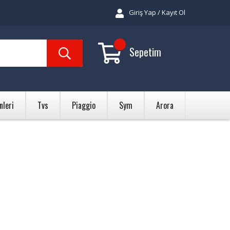
Giriş Yap / Kayıt Ol
Sepetim
nleri
Tvs
Piaggio
Sym
Arora