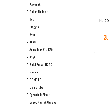
Kawasakı
Bakım Ürünleri
Tvs
Nc 700
Piaggio
Sym
3.
Arora
Arora Max Pro 125
Asya
Bajaj Pulsar N250
Benelli
CF MOTO
Dişli Grubu
Egzantrik Zinciri
Egzoz Kontak Gurubu