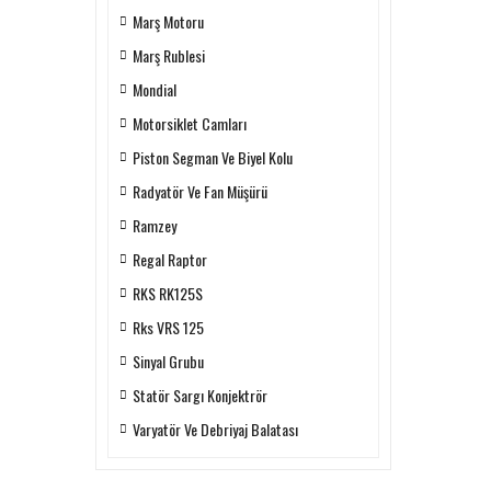
Marş Motoru
Marş Rublesi
Mondial
Motorsiklet Camları
Piston Segman Ve Biyel Kolu
Radyatör Ve Fan Müşürü
Ramzey
Regal Raptor
RKS RK125S
Rks VRS 125
Sinyal Grubu
Statör Sargı Konjektrör
Varyatör Ve Debriyaj Balatası