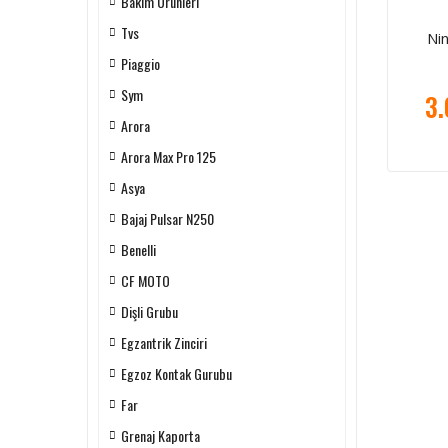
Bakım Ürünleri
Tvs
Ni
Piaggio
Sym
3.
Arora
Arora Max Pro 125
Asya
Bajaj Pulsar N250
Benelli
CF MOTO
Dişli Grubu
Egzantrik Zinciri
Egzoz Kontak Gurubu
Far
Grenaj Kaporta