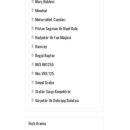
Marş Rublesi
Mondial
Motorsiklet Camları
Piston Segman Ve Biyel Kolu
Radyatör Ve Fan Müşürü
Ramzey
Regal Raptor
RKS RK125S
Rks VRS 125
Sinyal Grubu
Statör Sargı Konjektrör
Varyatör Ve Debriyaj Balatası
Hızlı Arama