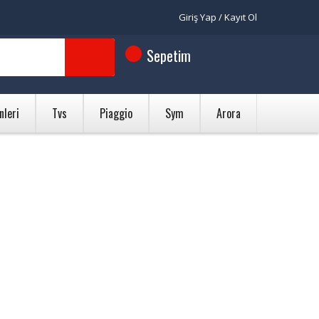
Giriş Yap / Kayıt Ol
Sepetim
nleri
Tvs
Piaggio
Sym
Arora