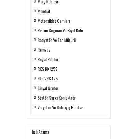
Marş Rublesi
Mondial
Motorsiklet Camları
Piston Segman Ve Biyel Kolu
Radyatör Ve Fan Müşürü
Ramzey
Regal Raptor
RKS RK125S
Rks VRS 125
Sinyal Grubu
Statör Sargı Konjektrör
Varyatör Ve Debriyaj Balatası
Hızlı Arama