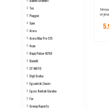
Bakım Ürünleri
Tvs
Nmax 
orjin
Piaggio
Sym
5.
Arora
Arora Max Pro 125
Asya
Bajaj Pulsar N250
Benelli
CF MOTO
Dişli Grubu
Egzantrik Zinciri
Egzoz Kontak Gurubu
Far
Grenaj Kaporta