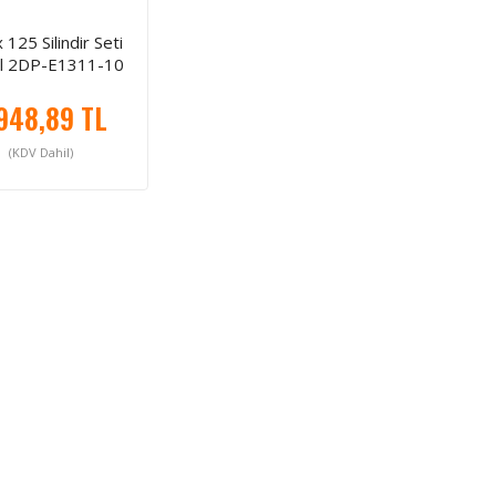
125 Silindir Seti
al 2DP-E1311-10
2015 2020
948,89 TL
(KDV Dahil)