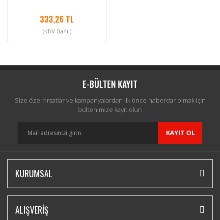
333,26 TL
(KDV Dahil)
E-BÜLTEN KAYIT
Size özel fırsatlar ve kampanyalardan ilk önce haberdar olmak için
bültenimize kayıt olun
KAYIT OL
KURUMSAL
ALIŞVERİŞ