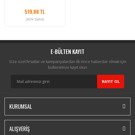
519,88 TL
(KDV Dahil)
E-BÜLTEN KAYIT
Size özel fırsatlar ve kampanyalardan ilk önce haberdar olmak için
bültenimize kayıt olun
KAYIT OL
KURUMSAL
ALIŞVERİŞ