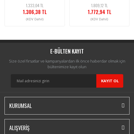
1.333,04 TL
1.809,12 TL
1.306,38 TL
1.772,94 TL
(KDV Dahil)
(KDV Dahil)
E-BÜLTEN KAYIT
Size özel fırsatlar ve kampanyalardan ilk önce haberdar olmak için
bültenimize kayıt olun
KAYIT OL
KURUMSAL
ALIŞVERİŞ