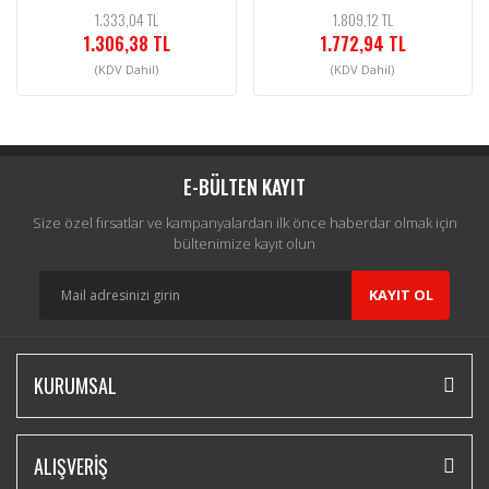
1.333,04 TL
1.809,12 TL
1.306,38 TL
1.772,94 TL
(KDV Dahil)
(KDV Dahil)
E-BÜLTEN KAYIT
Size özel fırsatlar ve kampanyalardan ilk önce haberdar olmak için
bültenimize kayıt olun
KAYIT OL
KURUMSAL
ALIŞVERİŞ