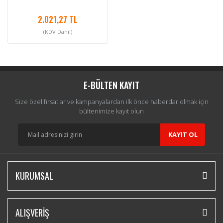
2.021,27 TL
(KDV Dahil)
E-BÜLTEN KAYIT
Size özel fırsatlar ve kampanyalardan ilk önce haberdar olmak için
bültenimize kayıt olun
KAYIT OL
KURUMSAL
ALIŞVERİŞ