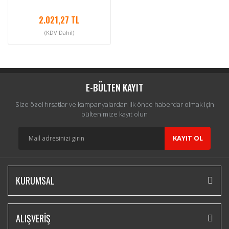
2.021,27 TL
(KDV Dahil)
E-BÜLTEN KAYIT
Size özel fırsatlar ve kampanyalardan ilk önce haberdar olmak için
bültenimize kayıt olun
KAYIT OL
KURUMSAL
ALIŞVERİŞ