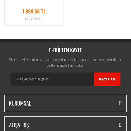
1.999,56 TL
(KDV Dahil)
E-BÜLTEN KAYIT
Size özel fırsatlar ve kampanyalardan ilk önce haberdar olmak için
bültenimize kayıt olun
KAYIT OL
KURUMSAL
ALIŞVERİŞ