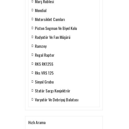
Marş Rublesi
Mondial
Motorsiklet Camları
Piston Segman Ve Biyel Kolu
Radyatör Ve Fan Müşürü
Ramzey
Regal Raptor
RKS RK125S
Rks VRS 125
Sinyal Grubu
Statör Sargı Konjektrör
Varyatör Ve Debriyaj Balatası
Hızlı Arama