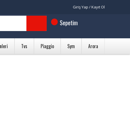
Giriş Yap / Kayıt Ol
Sepetim
nleri
Tvs
Piaggio
Sym
Arora