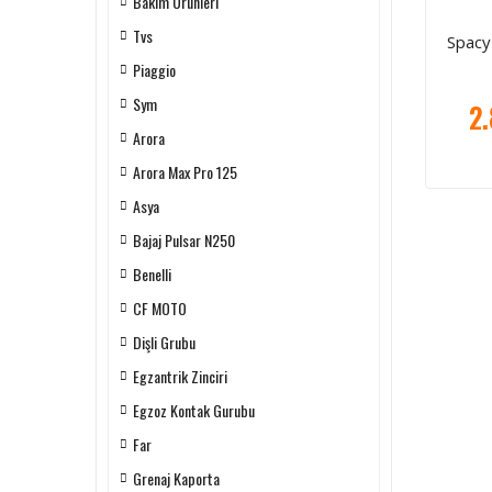
Bakım Ürünleri
Tvs
Spacy
Piaggio
Sym
2.
Arora
Arora Max Pro 125
Asya
Bajaj Pulsar N250
Benelli
CF MOTO
Dişli Grubu
Egzantrik Zinciri
Egzoz Kontak Gurubu
Far
Grenaj Kaporta