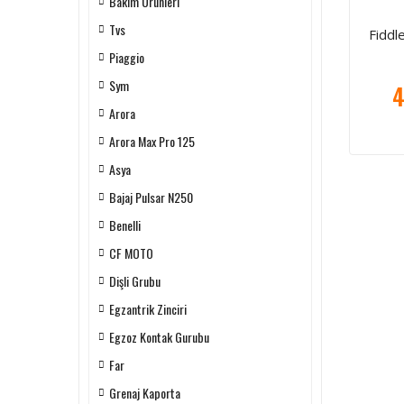
Bakım Ürünleri
Tvs
Fiddl
Piaggio
Sym
4
Arora
Arora Max Pro 125
Asya
Bajaj Pulsar N250
Benelli
CF MOTO
Dişli Grubu
Egzantrik Zinciri
Egzoz Kontak Gurubu
Far
Grenaj Kaporta