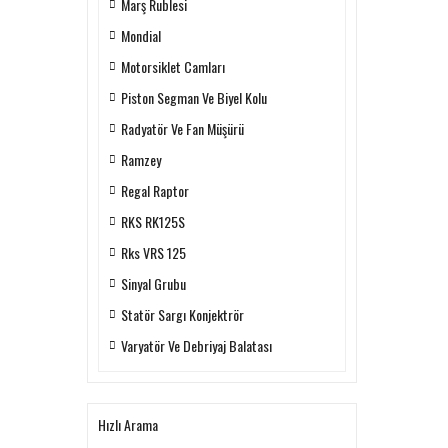
Marş Rublesi
Mondial
Motorsiklet Camları
Piston Segman Ve Biyel Kolu
Radyatör Ve Fan Müşürü
Ramzey
Regal Raptor
RKS RK125S
Rks VRS 125
Sinyal Grubu
Statör Sargı Konjektrör
Varyatör Ve Debriyaj Balatası
Hızlı Arama