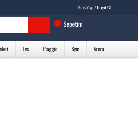
Giriş Yap / Kayıt Ol
Sepetim
nleri
Tvs
Piaggio
Sym
Arora