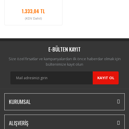
1.333,04 TL
(KDV Dahil)
E-BÜLTEN KAYIT
Size özel fırsatlar ve kampanyalardan ilk önce haberdar olmak için
bültenimize kayıt olun
KAYIT OL
KURUMSAL
ALIŞVERİŞ