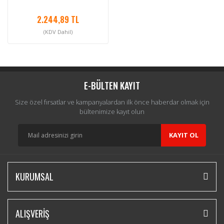
2.244,89 TL
(KDV Dahil)
E-BÜLTEN KAYIT
Size özel fırsatlar ve kampanyalardan ilk önce haberdar olmak için
bültenimize kayıt olun
KAYIT OL
KURUMSAL
ALIŞVERİŞ