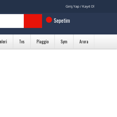
Giriş Yap / Kayıt Ol
Sepetim
nleri
Tvs
Piaggio
Sym
Arora