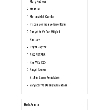
Marş Rublesi
Mondial
Motorsiklet Camları
Piston Segman Ve Biyel Kolu
Radyatör Ve Fan Müşürü
Ramzey
Regal Raptor
RKS RK125S
Rks VRS 125
Sinyal Grubu
Statör Sargı Konjektrör
Varyatör Ve Debriyaj Balatası
Hızlı Arama