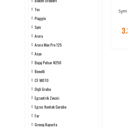
Bakım Ürünleri
Tvs
Sym 
Piaggio
Sym
3.
Arora
Arora Max Pro 125
Asya
Bajaj Pulsar N250
Benelli
CF MOTO
Dişli Grubu
Egzantrik Zinciri
Egzoz Kontak Gurubu
Far
Grenaj Kaporta