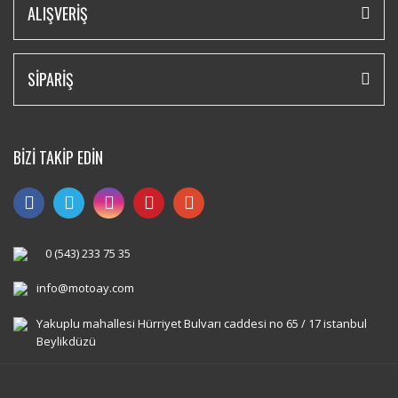
ALIŞVERİŞ
SİPARİŞ
BİZİ TAKİP EDİN
0 (543) 233 75 35
info@motoay.com
Yakuplu mahallesi Hürriyet Bulvarı caddesi no 65 / 17 istanbul
Beylikdüzü