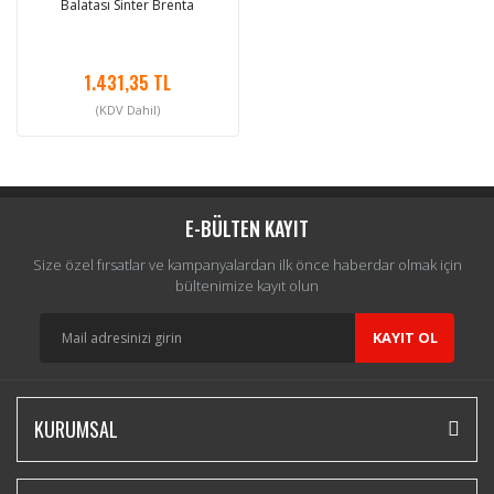
Balatası Sinter Brenta
1.431,35 TL
(KDV Dahil)
E-BÜLTEN KAYIT
Size özel fırsatlar ve kampanyalardan ilk önce haberdar olmak için
bültenimize kayıt olun
KAYIT OL
KURUMSAL