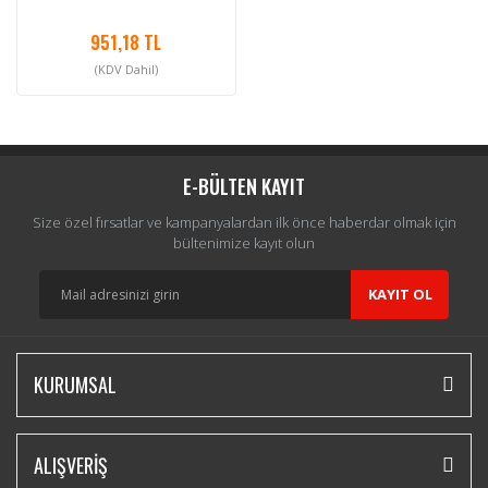
951,18 TL
(KDV Dahil)
E-BÜLTEN KAYIT
Size özel fırsatlar ve kampanyalardan ilk önce haberdar olmak için
bültenimize kayıt olun
KAYIT OL
KURUMSAL
ALIŞVERİŞ