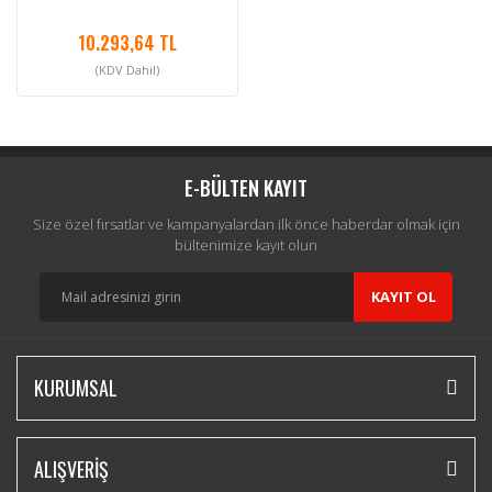
10.293,64 TL
(KDV Dahil)
E-BÜLTEN KAYIT
Size özel fırsatlar ve kampanyalardan ilk önce haberdar olmak için
bültenimize kayıt olun
KAYIT OL
KURUMSAL
ALIŞVERİŞ