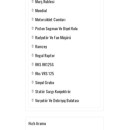
Marş Rublesi
Mondial
Motorsiklet Camları
Piston Segman Ve Biyel Kolu
Radyatör Ve Fan Müşürü
Ramzey
Regal Raptor
RKS RK125S
Rks VRS 125
Sinyal Grubu
Statör Sargı Konjektrör
Varyatör Ve Debriyaj Balatası
Hızlı Arama