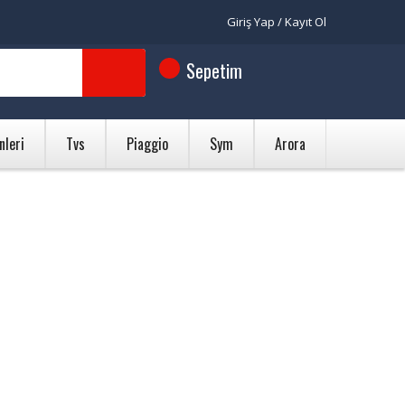
Giriş Yap / Kayıt Ol
Sepetim
nleri
Tvs
Piaggio
Sym
Arora