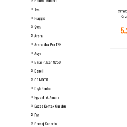
Bakım Ürünleri
Tvs
xmax
Kr
Piaggio
Sym
5.
Arora
Arora Max Pro 125
Asya
Bajaj Pulsar N250
Benelli
CF MOTO
Dişli Grubu
Egzantrik Zinciri
Egzoz Kontak Gurubu
Far
Grenaj Kaporta