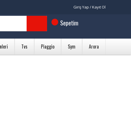
Giriş Yap / Kayıt Ol
Sepetim
nleri
Tvs
Piaggio
Sym
Arora