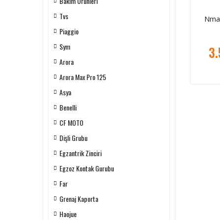
Bakım Ürünleri
Tvs
Nma
Piaggio
Sym
3.
Arora
Arora Max Pro 125
Asya
Benelli
CF MOTO
Dişli Grubu
Egzantrik Zinciri
Egzoz Kontak Gurubu
Far
Grenaj Kaporta
Haojue