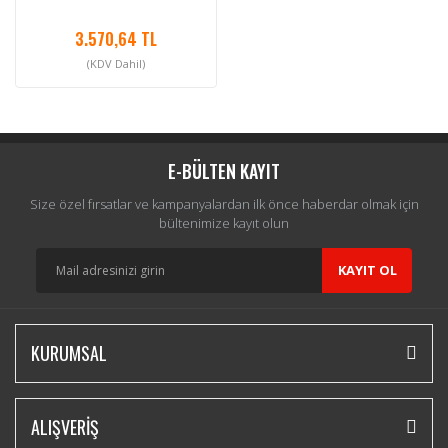
3.570,64 TL
(KDV Dahil)
E-BÜLTEN KAYIT
Size özel fırsatlar ve kampanyalardan ilk önce haberdar olmak için
bültenimize kayıt olun
KAYIT OL
KURUMSAL
ALIŞVERİŞ