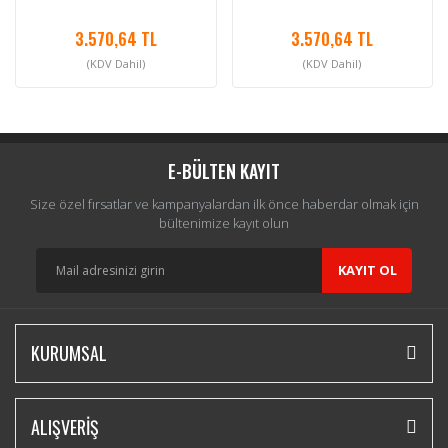
3.570,64 TL
3.570,64 TL
(KDV Dahil)
(KDV Dahil)
E-BÜLTEN KAYIT
Size özel fırsatlar ve kampanyalardan ilk önce haberdar olmak için
bültenimize kayıt olun
KAYIT OL
KURUMSAL
ALIŞVERİŞ