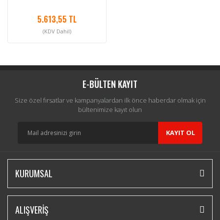
5.613,55 TL
(KDV Dahil)
E-BÜLTEN KAYIT
Size özel fırsatlar ve kampanyalardan ilk önce haberdar olmak için
bültenimize kayıt olun
KAYIT OL
KURUMSAL
ALIŞVERİŞ