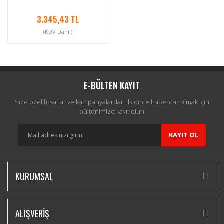
3.345,43 TL
(KDV Dahil)
E-BÜLTEN KAYIT
Size özel fırsatlar ve kampanyalardan ilk önce haberdar olmak için
bültenimize kayıt olun
KAYIT OL
KURUMSAL
ALIŞVERİŞ