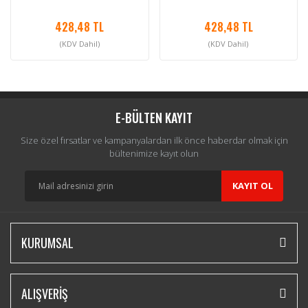
428,48 TL
428,48 TL
(KDV Dahil)
(KDV Dahil)
E-BÜLTEN KAYIT
Size özel fırsatlar ve kampanyalardan ilk önce haberdar olmak için
bültenimize kayıt olun
KAYIT OL
KURUMSAL
ALIŞVERİŞ