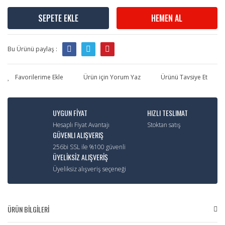
SEPETE EKLE
HEMEN AL
Bu Ürünü paylaş :
Ürün için Yorum Yaz
Ürünü Tavsiye Et
UYGUN FİYAT
HIZLI TESLIMAT
Hesaplı Fiyat Avantajı
Stoktan satış
GÜVENLI ALIŞVERIŞ
256bi SSL ile %100 güvenli
ÜYELİKSİZ ALIŞVERİŞ
Üyeliksiz alışveriş seçeneği
ÜRÜN BİLGİLERİ