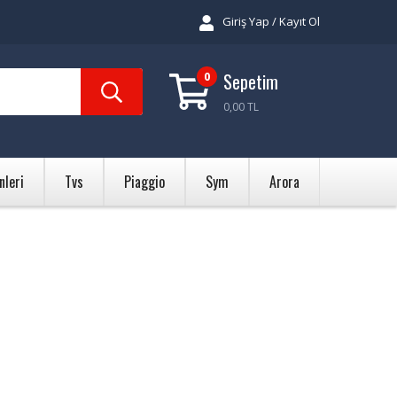
Giriş Yap / Kayıt Ol
0
Sepetim
0,00 TL
nleri
Tvs
Piaggio
Sym
Arora