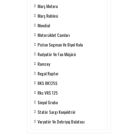
Marş Motoru
Marş Rublesi
Mondial
Motorsiklet Camları
Piston Segman Ve Biyel Kolu
Radyatör Ve Fan Müşürü
Ramzey
Regal Raptor
RKS RK125S
Rks VRS 125
Sinyal Grubu
Statör Sargı Konjektrör
Varyatör Ve Debriyaj Balatası