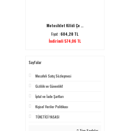
 Kaf ...
Motosiklet Kilidi Çe ...
Cf Moto
1 TL
Fiyat :
604,28 TL
Fiyat
İndirimli 574,06 TL
Sayfalar
Mesafeli Satış Sözleşmesi
Gizlilik ve Güvenlik1
İptal ve İade Şartları
Kişisel Veriler Politikası
TÜKETİCİ YASASI
Tüm Sayfalar