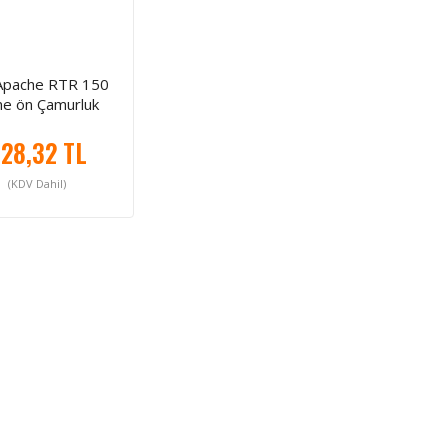
Apache RTR 150
e ön Çamurluk
28,32 TL
(KDV Dahil)