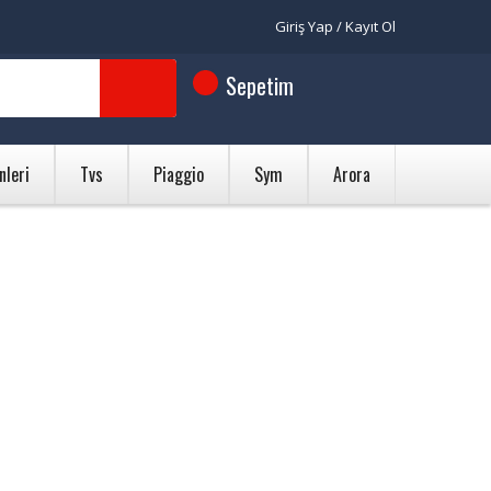
Giriş Yap / Kayıt Ol
Sepetim
nleri
Tvs
Piaggio
Sym
Arora