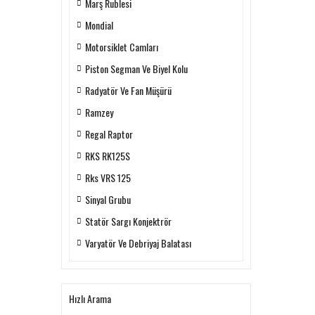
Marş Rublesi
Mondial
Motorsiklet Camları
Piston Segman Ve Biyel Kolu
Radyatör Ve Fan Müşürü
Ramzey
Regal Raptor
RKS RK125S
Rks VRS 125
Sinyal Grubu
Statör Sargı Konjektrör
Varyatör Ve Debriyaj Balatası
Hızlı Arama