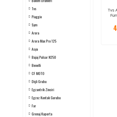
Bakım Ürünleri
Tvs
Tvs 
Füm
Piaggio
Sym
4
Arora
Arora Max Pro 125
Asya
Bajaj Pulsar N250
Benelli
CF MOTO
Dişli Grubu
Egzantrik Zinciri
Egzoz Kontak Gurubu
Far
Grenaj Kaporta